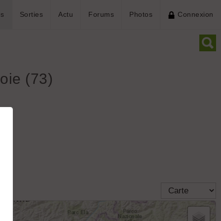
es
Sorties
Actu
Forums
Photos
Connexion
oie (73)
ls
Gravel
Voies protégées