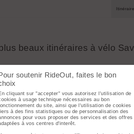
Itinérair
plus beaux itinéraires à vélo Sav
collections
itineraires
Routes
Co
Pour soutenir RideOut, faites le bon
choix
Affiner la recherche
En cliquant sur "accepter" vous autorisez l'utilisation de
cookies à usage technique nécessaires au bon
Savoie (73) ✗
fonctionnement du site, ainsi que l'utilisation de cookies
Distance
Dénivelé
tiers à des fins statistiques ou de personnalisation des
annonces pour vous proposer des services et des offres
adaptées à vos centres d'interêt.
📍
Note
Favoris