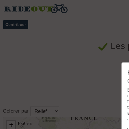
Contribuer
Les 
Mot-clé
Departement
Colorer par
Revêtement
Fréquentation
+