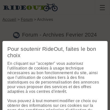
Accueil
>
Forum
> Archives
Forum - Archives Fevrier 2024
Pour soutenir RideOut, faites le bon
Toutes les archives du Forum triées par rubrique et par
choix
mois.
En cliquant sur "accepter" vous autorisez
Itinéraires
l'utilisation de cookies à usage technique
nécessaires au bon fonctionnement du site, ainsi
Cols et routes.
que l'utilisation de cookies tiers à des fins
Itinéraires secteur Matheysine/Oisans
statistiques ou de personnalisation des annonces
pour vous proposer des services et des offres
Le site
adaptées à vos centres d'interêt.
Découpage sorties sur les routes
Vous pouvez à tout moment modifier ce choix ou
Nouveautés carto
obtenir des informations sur ces cookies sur la
Calcul du dénivelé