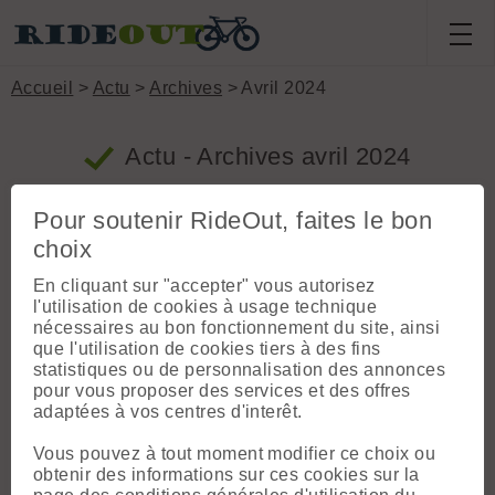
Accueil
>
Actu
>
Archives
> Avril 2024
Actu - Archives avril 2024
Pour soutenir RideOut, faites le bon
Giro 2024, les étapes au format GPX !
choix
Proposé par Jeroen le 28.04.24 à 17:59 ::
En cliquant sur "accepter" vous autorisez
www.visugpx.com ::
3 commentaires
::
Pros et
2 votes
courses
l'utilisation de cookies à usage technique
nécessaires au bon fonctionnement du site, ainsi
21 étapes, 6 plates, 6 vallonnées, 7
que l'utilisation de cookies tiers à des fins
montagneuses et 2 CLM, toutes les étapes du
statistiques ou de personnalisation des annonces
Giro 2024 (du 6 au 24 mai), c'est par ici
»
pour vous proposer des services et des offres
adaptées à vos centres d'interêt.
Le parcours complet du Giro 2024,
étape par étape
Vous pouvez à tout moment modifier ce choix ou
obtenir des informations sur ces cookies sur la
1 vote
Proposé par Jeroen le 28.04.24 à 17:18 ::