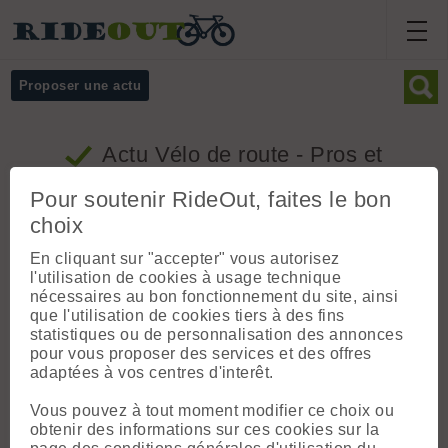
Proposer une actu
Actu Vélo de route - Pros et
courses
Pour soutenir RideOut, faites le bon
choix
Championnats de France de cyclisme
En cliquant sur "accepter" vous autorisez
l'utilisation de cookies à usage technique
Proposé par Philippe le 04.06.26 à 09:17 ::
nécessaires au bon fonctionnement du site, ainsi
www.valsdudauphine.fr ::
0 commentaires
::
Pros et
1 vote
courses
que l'utilisation de cookies tiers à des fins
statistiques ou de personnalisation des annonces
Il y a beaucoup d’Isérois sur ce site
pour vous proposer des services et des offres
visiblement...Cette année les Championnats
adaptées à vos centres d'interêt.
de France ont lieu à La Tour du Pin du 25/06
au 28/06. A noter également un cyclosportive,
Vous pouvez à tout moment modifier ce choix ou
la Tricolore, organisée sur le territoire des
obtenir des informations sur ces cookies sur la
Vals du Dauphiné:
https://www.cyclo-