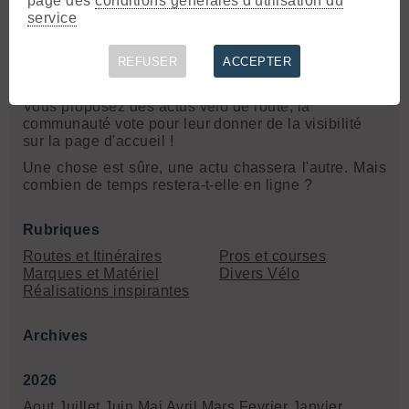
page des
conditions générales d'utilisation du
defidesvals.com/
. Le "circuit sud" est
service
redoutable...
»
REFUSER
ACCEPTER
Les actus, comment ça marche ?
Vous proposez des actus vélo de route, la
communauté vote pour leur donner de la visibilité
sur la page d'accueil !
Une chose est sûre, une actu chassera l'autre. Mais
combien de temps restera-t-elle en ligne ?
Rubriques
Routes et Itinéraires
Pros et courses
Marques et Matériel
Divers Vélo
Réalisations inspirantes
Archives
2026
Aout
Juillet
Juin
Mai
Avril
Mars
Fevrier
Janvier